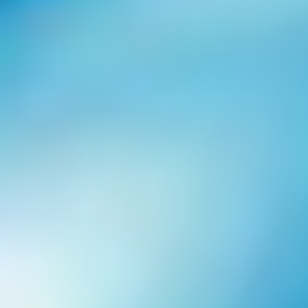
Rock in Rio
Favourite
Eventos
set
04