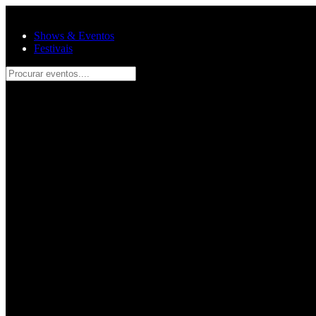
Pular para o conteúdo principal
Shows & Eventos
Festivais
Procurar eventos....