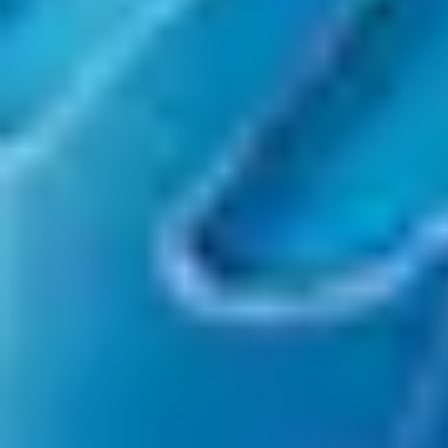
set
13
Rock in Rio
Friday
Compre aqui
Rock in Rio
Compartilhar