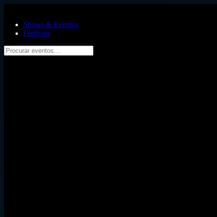
Pular para o conteúdo principal
Shows & Eventos
Festivais
Procurar eventos....