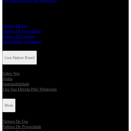
Tire Sua Dúvida Pelo WhatsApp
More
Termos De Uso
Politica De Privacidade
Politica De Cookies
Accessibility Statement
Live Nation Brasil
Sobre Nós
Ajuda
Sustentabilidade
Tire Sua Dúvida Pelo WhatsApp
More
Termos De Uso
Politica De Privacidade