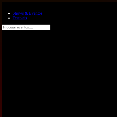
Pular para o conteúdo principal
Shows & Eventos
Festivais
Procurar eventos....